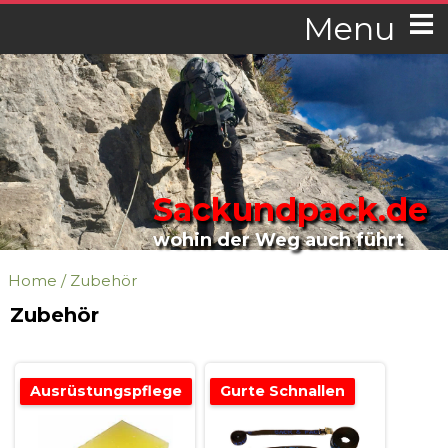
Menu
Sackundpack.de
wohin der Weg auch führt
Home
/
Zubehör
Zubehör
Ausrüstungspflege
Gurte Schnallen