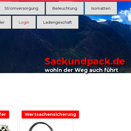
Stromversorgung
Beleuchtung
Isomatten
ler
Login
Ladengeschäft
Sackundpack.de
wohin der Weg auch führt
fer
Wertsachensicherung