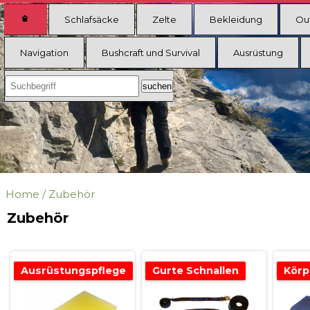
Schlafsäcke
Zelte
Bekleidung
Ou
Navigation
Bushcraft und Survival
Ausrüstung
Home
/
Zubehör
Zubehör
Ausrüstungspflege
Gurte Schnallen
Körp