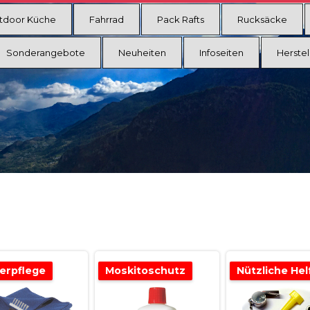
tdoor Küche
Fahrrad
Pack Rafts
Rucksäcke
Sonderangebote
Neuheiten
Infoseiten
Herstel
erpflege
Moskitoschutz
Nützliche Hel