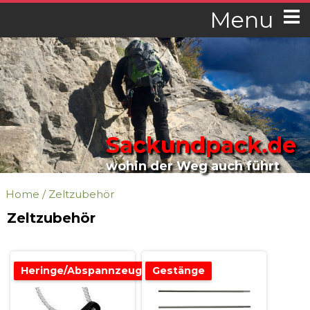
Menu
Sackundpack.de
wohin der Weg auch führt
Home
/
Zeltzubehör
Zeltzubehör
Heringe/Abspannzeug
Gestänge