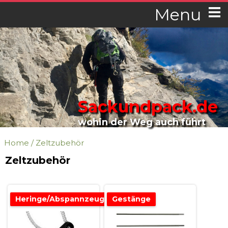
Menu
Sackundpack.de
wohin der Weg auch führt
Home
/
Zeltzubehör
Zeltzubehör
Heringe/Abspannzeug
Gestänge