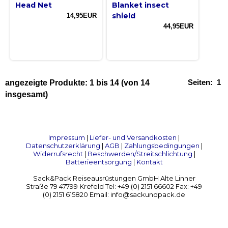
Head Net
Blanket insect
shield
14,95EUR
44,95EUR
Seiten:
1
angezeigte Produkte:
1
bis
14
(von
14
insgesamt)
Impressum
|
Liefer- und Versandkosten
|
Datenschutzerklärung
|
AGB
|
Zahlungsbedingungen
|
Widerrufsrecht
|
Beschwerden/Streitschlichtung
|
Batterieentsorgung
|
Kontakt
Sack&Pack Reiseausrüstungen GmbH Alte Linner
Straße 79 47799 Krefeld Tel: +49 (0) 2151 66602 Fax: +49
(0) 2151 615820 Email: info@sackundpack.de