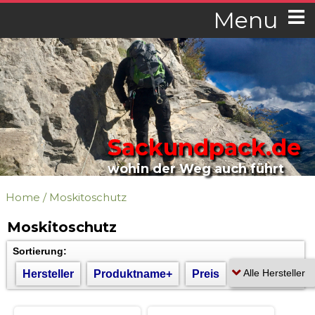
Menu
Sackundpack.de
wohin der Weg auch führt
Home
/
Moskitoschutz
Moskitoschutz
Sortierung:
Hersteller
Produktname+
Preis