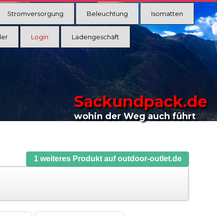
Stromversorgung
Beleuchtung
Isomatten
ler
Login
Ladengeschäft
Sackundpack.de
wohin der Weg auch führt
1 weiteres Produkt auf outdoor-outlet.de