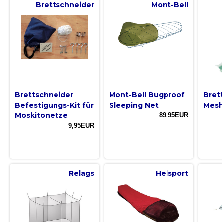
Brettschneider
Mont-Bell
Brettschneider
Mont-Bell Bugproof
Bret
Befestigungs-Kit für
Sleeping Net
Mesh
Moskitonetze
89,95EUR
9,95EUR
Relags
Helsport