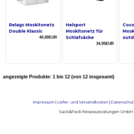
Relags Moskitonetz
Helsport
Coc
Double Klassic
Moskitonetz für
Mosk
Schlafsäcke
outd
40,00EUR
34,95EUR
angezeigte Produkte:
1
bis
12
(von
12
insgesamt)
Impressum
|
Liefer- und Versandkosten
|
Datenschut
Sack&Pack Reiseausrüstungen GmbH Alte 