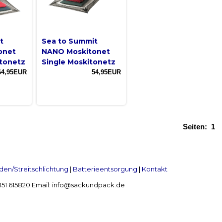
t
Sea to Summit
onet
NANO Moskitonet
tonetz
Single Moskitonetz
64,95EUR
54,95EUR
Seiten:
1
en/Streitschlichtung
|
Batterieentsorgung
|
Kontakt
 2151 615820 Email: info@sackundpack.de