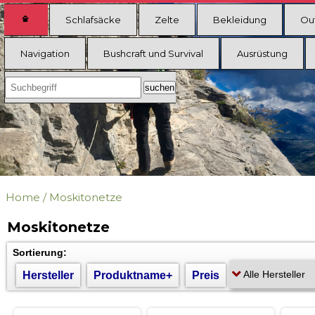
Schlafsäcke
Zelte
Bekleidung
Ou
Navigation
Bushcraft und Survival
Ausrüstung
Home
/
Moskitonetze
Moskitonetze
Sortierung:
Hersteller
Produktname+
Preis