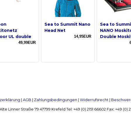
oon
Sea to Summit Nano
Sea to Summi
itonetz
Head Net
NANO Moskit
oor UL double
Double Moski
14,95EUR
49,99EUR
zerklärung
|
AGB
|
Zahlungsbedingungen
|
Widerrufsrecht
|
Beschwerd
Linner Straße 79 47799 Krefeld Tel: +49 (0) 2151 66602 Fax: +49 (0)