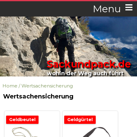
Menu
Sackundpack.de
wohin der Weg auch führt
Home
/
Wertsachensicherung
Wertsachensicherung
Geldbeutel
Geldgürtel