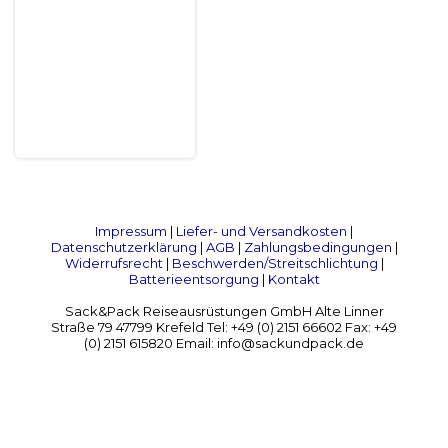
Impressum
|
Liefer- und Versandkosten
|
Datenschutzerklärung
|
AGB
|
Zahlungsbedingungen
|
Widerrufsrecht
|
Beschwerden/Streitschlichtung
|
Batterieentsorgung
|
Kontakt
Sack&Pack Reiseausrüstungen GmbH Alte Linner
Straße 79 47799 Krefeld Tel: +49 (0) 2151 66602 Fax: +49
(0) 2151 615820 Email: info@sackundpack.de