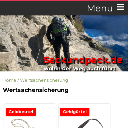
Menu
Sackundpack.de
wohin der Weg auch führt
Home
/
Wertsachensicherung
Wertsachensicherung
Geldbeutel
Geldgürtel