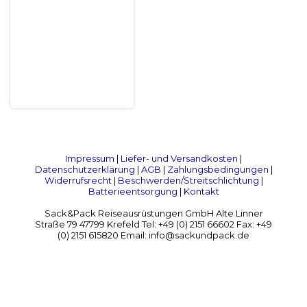
Impressum
|
Liefer- und Versandkosten
|
Datenschutzerklärung
|
AGB
|
Zahlungsbedingungen
|
Widerrufsrecht
|
Beschwerden/Streitschlichtung
|
Batterieentsorgung
|
Kontakt
Sack&Pack Reiseausrüstungen GmbH Alte Linner
Straße 79 47799 Krefeld Tel: +49 (0) 2151 66602 Fax: +49
(0) 2151 615820 Email: info@sackundpack.de