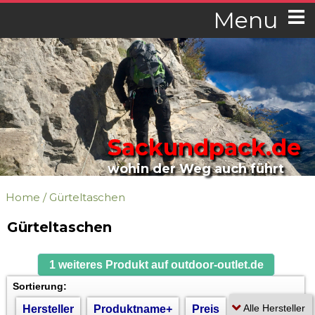
Menu
Sackundpack.de
wohin der Weg auch führt
Home
/
Gürteltaschen
Gürteltaschen
1 weiteres Produkt auf outdoor-outlet.de
Sortierung:
Hersteller
Produktname+
Preis