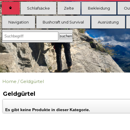
Schlafsäcke
Zelte
Bekleidung
Ou
Navigation
Bushcraft und Survival
Ausrüstung
Home
/
Geldgürtel
Geldgürtel
Es gibt keine Produkte in dieser Kategorie.