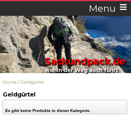
Menu
Sackundpack.de
wohin der Weg auch führt
Home
/
Geldgürtel
Geldgürtel
Es gibt keine Produkte in dieser Kategorie.