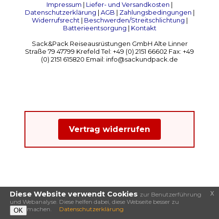
Impressum
|
Liefer- und Versandkosten
|
Datenschutzerklärung
|
AGB
|
Zahlungsbedingungen
|
Widerrufsrecht
|
Beschwerden/Streitschlichtung
|
Batterieentsorgung
|
Kontakt
Sack&Pack Reiseausrüstungen GmbH Alte Linner
Straße 79 47799 Krefeld Tel: +49 (0) 2151 66602 Fax: +49
(0) 2151 615820 Email: info@sackundpack.de
Vertrag widerrufen
x
Diese Website verwendt Cookies
zur Benutzerführung
und Webanalyse. Diese helfen dabei, diese Webseite besser zu
machen.
Datenschutzerklärung
OK