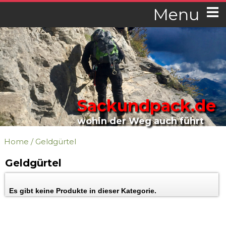
Menu
Sackundpack.de
wohin der Weg auch führt
Home
/
Geldgürtel
Geldgürtel
Es gibt keine Produkte in dieser Kategorie.