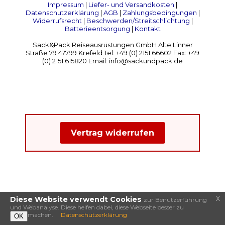
Impressum
|
Liefer- und Versandkosten
|
Datenschutzerklärung
|
AGB
|
Zahlungsbedingungen
|
Widerrufsrecht
|
Beschwerden/Streitschlichtung
|
Batterieentsorgung
|
Kontakt
Sack&Pack Reiseausrüstungen GmbH Alte Linner
Straße 79 47799 Krefeld Tel: +49 (0) 2151 66602 Fax: +49
(0) 2151 615820 Email: info@sackundpack.de
Vertrag widerrufen
x
Diese Website verwendt Cookies
zur Benutzerführung
und Webanalyse. Diese helfen dabei, diese Webseite besser zu
machen.
Datenschutzerklärung
OK