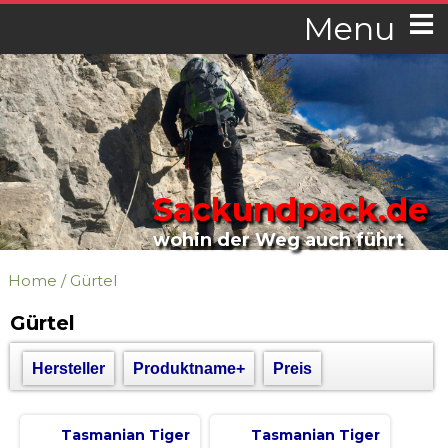
Menu
Sackundpack.de
wohin der Weg auch führt
Home
/
Gürtel
Gürtel
Hersteller
Produktname+
Preis
Tasmanian Tiger
Tasmanian Tiger