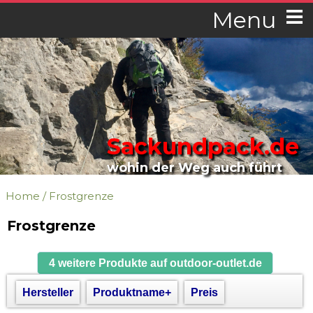
Menu
Sackundpack.de
wohin der Weg auch führt
Home
/
Frostgrenze
Frostgrenze
4 weitere Produkte auf outdoor-outlet.de
Hersteller
Produktname+
Preis