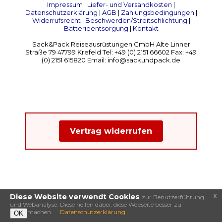
Impressum
|
Liefer- und Versandkosten
|
Datenschutzerklärung
|
AGB
|
Zahlungsbedingungen
|
Widerrufsrecht
|
Beschwerden/Streitschlichtung
|
Batterieentsorgung
|
Kontakt
Sack&Pack Reiseausrüstungen GmbH Alte Linner
Straße 79 47799 Krefeld Tel: +49 (0) 2151 66602 Fax: +49
(0) 2151 615820 Email: info@sackundpack.de
Vertrag widerrufen
x
Diese Website verwendt Cookies
zur Benutzerführung
und Webanalyse. Diese helfen dabei, diese Webseite besser zu
machen.
Datenschutzerklärung
OK