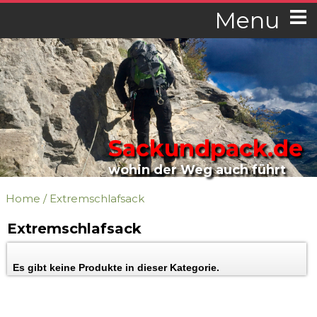
Menu
Sackundpack.de
wohin der Weg auch führt
Home
/
Extremschlafsack
Extremschlafsack
Es gibt keine Produkte in dieser Kategorie.