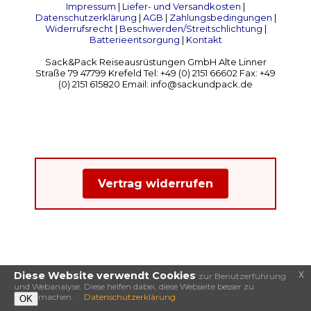
Impressum
|
Liefer- und Versandkosten
|
Datenschutzerklärung
|
AGB
|
Zahlungsbedingungen
|
Widerrufsrecht
|
Beschwerden/Streitschlichtung
|
Batterieentsorgung
|
Kontakt
Sack&Pack Reiseausrüstungen GmbH Alte Linner
Straße 79 47799 Krefeld Tel: +49 (0) 2151 66602 Fax: +49
(0) 2151 615820 Email: info@sackundpack.de
Vertrag widerrufen
x
Diese Website verwendt Cookies
zur Benutzerführung
und Webanalyse. Diese helfen dabei, diese Webseite besser zu
machen.
Datenschutzerklärung
OK