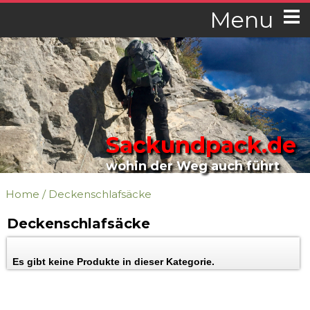
Menu
Sackundpack.de
wohin der Weg auch führt
Home
/
Deckenschlafsäcke
Deckenschlafsäcke
Es gibt keine Produkte in dieser Kategorie.