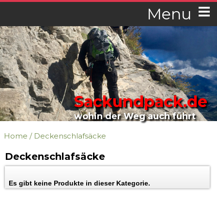
Menu
Sackundpack.de
wohin der Weg auch führt
Home
/
Deckenschlafsäcke
Deckenschlafsäcke
Es gibt keine Produkte in dieser Kategorie.