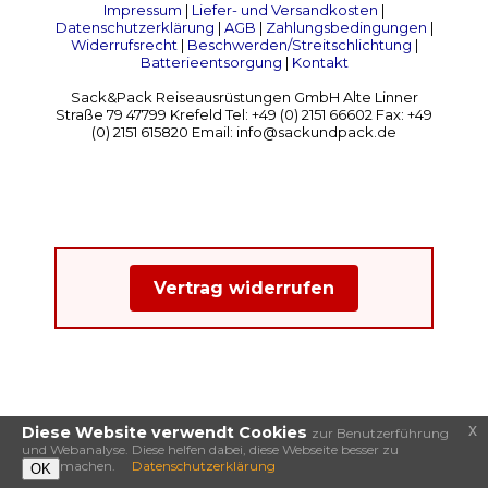
Impressum
|
Liefer- und Versandkosten
|
Datenschutzerklärung
|
AGB
|
Zahlungsbedingungen
|
Widerrufsrecht
|
Beschwerden/Streitschlichtung
|
Batterieentsorgung
|
Kontakt
Sack&Pack Reiseausrüstungen GmbH Alte Linner
Straße 79 47799 Krefeld Tel: +49 (0) 2151 66602 Fax: +49
(0) 2151 615820 Email: info@sackundpack.de
Vertrag widerrufen
x
Diese Website verwendt Cookies
zur Benutzerführung
und Webanalyse. Diese helfen dabei, diese Webseite besser zu
machen.
Datenschutzerklärung
OK