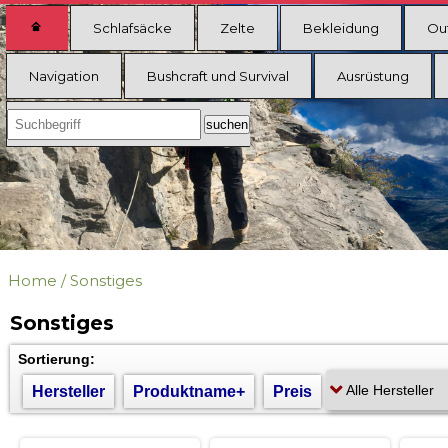
Schlafsäcke
Zelte
Bekleidung
Ou
Navigation
Bushcraft und Survival
Ausrüstung
Home
/
Sonstiges
Sonstiges
Sortierung:
Hersteller
Produktname+
Preis