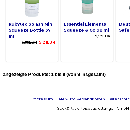
Rubytec Splash Mini
Essential Elements
Deut
Squeeze Bottle 37
Squeeze & Go 98 ml
Safe
ml
9,95EUR
6,95EUR
5,21EUR
angezeigte Produkte:
1
bis
9
(von
9
insgesamt)
Impressum
|
Liefer- und Versandkosten
|
Datenschut
Sack&Pack Reiseausrüstungen GmbH Alte 