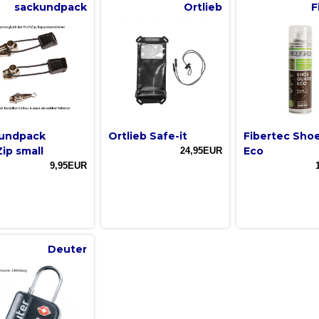
sackundpack
Ortlieb
F
undpack
Ortlieb Safe-it
Fibertec Sho
Zip small
Eco
24,95EUR
9,95EUR
Deuter