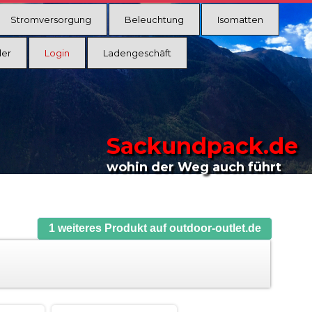
Stromversorgung
Beleuchtung
Isomatten
ler
Login
Ladengeschäft
Sackundpack.de
wohin der Weg auch führt
1 weiteres Produkt auf outdoor-outlet.de