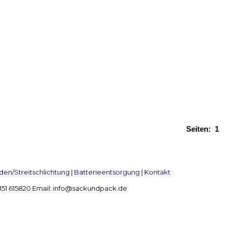
Seiten:
1
en/Streitschlichtung
|
Batterieentsorgung
|
Kontakt
 2151 615820 Email: info@sackundpack.de