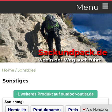
Menu
Sackundpack.de
wohin der Weg auch führt
Home
/
Sonstiges
Sonstiges
1 weiteres Produkt auf outdoor-outlet.de
Sortierung:
Hersteller
Produktname+
Preis