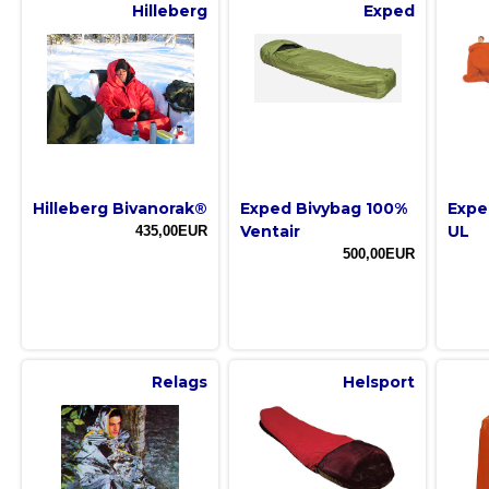
Hilleberg
Exped
Hilleberg Bivanorak®
Exped Bivybag 100%
Expe
Ventair
UL
435,00EUR
500,00EUR
Relags
Helsport