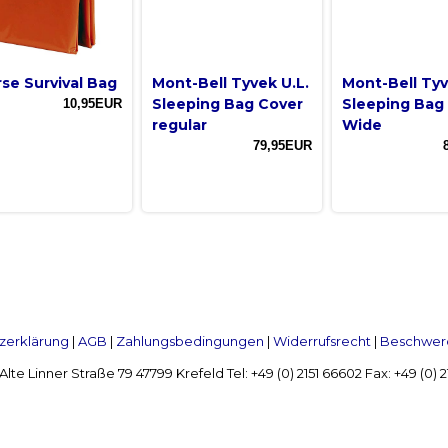
rse Survival Bag
Mont-Bell Tyvek U.L.
Mont-Bell Tyv
Sleeping Bag Cover
Sleeping Bag
10,95EUR
regular
Wide
79,95EUR
zerklärung
|
AGB
|
Zahlungsbedingungen
|
Widerrufsrecht
|
Beschwerd
Linner Straße 79 47799 Krefeld Tel: +49 (0) 2151 66602 Fax: +49 (0)