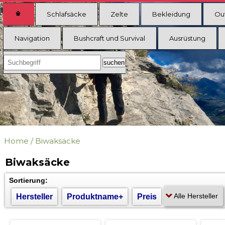
Schlafsäcke
Zelte
Bekleidung
Ou
Navigation
Bushcraft und Survival
Ausrüstung
Home
/
Biwaksäcke
Biwaksäcke
Sortierung:
Hersteller
Produktname+
Preis