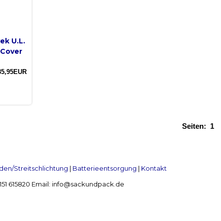
ek U.L.
 Cover
85,95EUR
Seiten:
1
en/Streitschlichtung
|
Batterieentsorgung
|
Kontakt
 2151 615820 Email: info@sackundpack.de