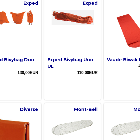
Exped
Exped
d Bivybag Duo
Exped Bivybag Uno
Vaude Biwak I
UL
130,00EUR
110,00EUR
Diverse
Mont-Bell
Mo