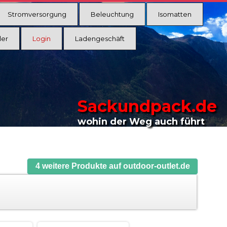
Stromversorgung
Beleuchtung
Isomatten
ler
Login
Ladengeschäft
Sackundpack.de
wohin der Weg auch führt
4 weitere Produkte auf outdoor-outlet.de