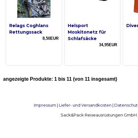
Relags Coghlans
Helsport
Dive
Rettungssack
Moskitonetz für
Schlafsäcke
8,50EUR
34,95EUR
angezeigte Produkte:
1
bis
11
(von
11
insgesamt)
Impressum
|
Liefer- und Versandkosten
|
Datenschut
Sack&Pack Reiseausrüstungen GmbH Alte 