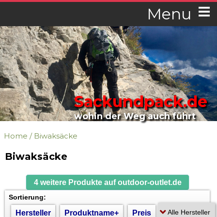
Menu
Sackundpack.de
wohin der Weg auch führt
Home
/
Biwaksäcke
Biwaksäcke
4 weitere Produkte auf outdoor-outlet.de
Sortierung:
Hersteller
Produktname+
Preis