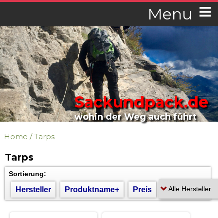
Menu
Sackundpack.de
wohin der Weg auch führt
Home
/
Tarps
Tarps
Sortierung:
Hersteller
Produktname+
Preis