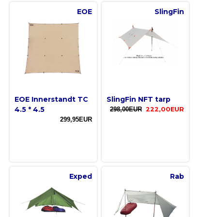
EOE
SlingFin
EOE Innerstandt TC
SlingFin NFT tarp
4.5 * 4.5
298,00EUR
222,00EUR
299,95EUR
Exped
Rab