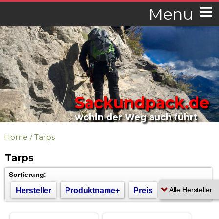
Menu
Sackundpack.de
wohin der Weg auch führt
Home
/
Tarps
Tarps
Sortierung:
Hersteller
Produktname+
Preis