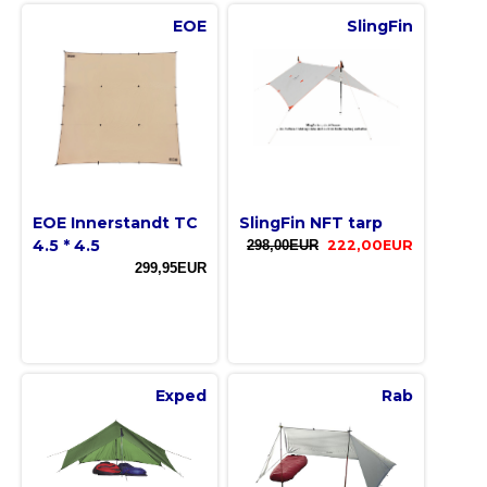
EOE
SlingFin
EOE Innerstandt TC
SlingFin NFT tarp
4.5 * 4.5
298,00EUR
222,00EUR
299,95EUR
Exped
Rab