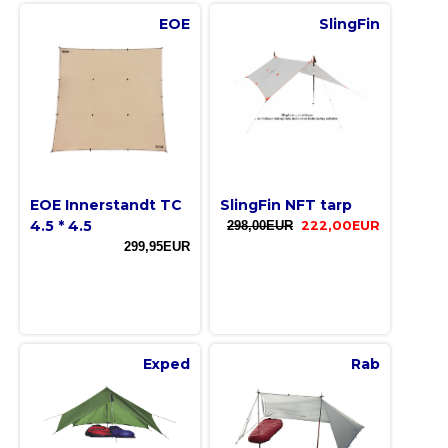
EOE
SlingFin
EOE Innerstandt TC
SlingFin NFT tarp
4.5 * 4.5
298,00EUR
222,00EUR
299,95EUR
Exped
Rab