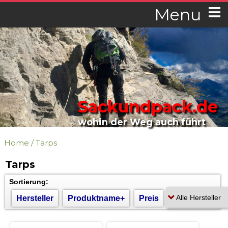
Menu
Sackundpack.de
wohin der Weg auch führt
Home
/
Tarps
Tarps
Sortierung:
Hersteller
Produktname+
Preis