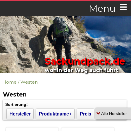
Menu
Sackundpack.de
wohin der Weg auch führt
Home
/
Westen
Westen
Sortierung:
Hersteller
Produktname+
Preis