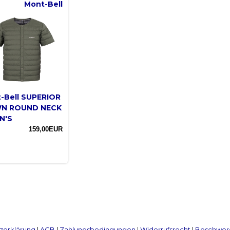
Mont-Bell
-Bell SUPERIOR
N ROUND NECK
N'S
159,00EUR
zerklärung
|
AGB
|
Zahlungsbedingungen
|
Widerrufsrecht
|
Beschwerd