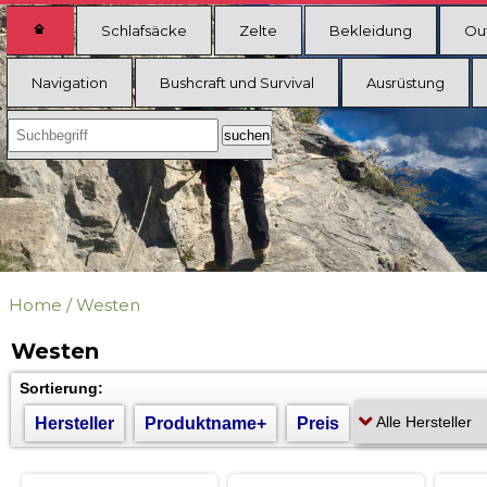
Schlafsäcke
Zelte
Bekleidung
Ou
Navigation
Bushcraft und Survival
Ausrüstung
Home
/
Westen
Westen
Sortierung:
Hersteller
Produktname+
Preis