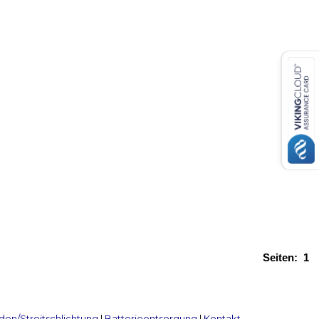
Seiten:
1
en/Streitschlichtung
|
Batterieentsorgung
|
Kontakt