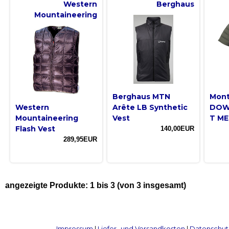
Western
Berghaus
Mountaineering
Berghaus MTN
Mont
Western
Arête LB Synthetic
DOW
Mountaineering
Vest
T ME
Flash Vest
140,00EUR
289,95EUR
angezeigte Produkte:
1
bis
3
(von
3
insgesamt)
Impressum
|
Liefer- und Versandkosten
|
Datenschut