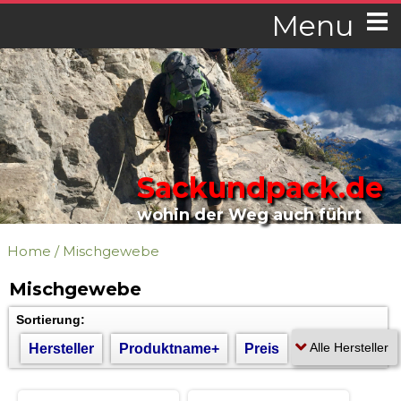
Menu
Sackundpack.de
wohin der Weg auch führt
Home
/
Mischgewebe
Mischgewebe
Sortierung:
Hersteller
Produktname+
Preis