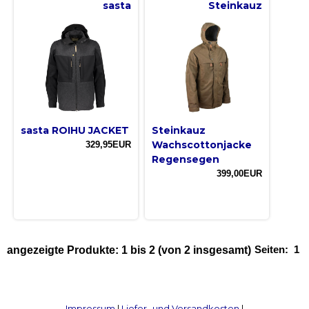
sasta
Steinkauz
sasta ROIHU JACKET
Steinkauz
Wachscottonjacke
329,95EUR
Regensegen
399,00EUR
Seiten:
1
angezeigte Produkte:
1
bis
2
(von
2
insgesamt)
Impressum
|
Liefer- und Versandkosten
|