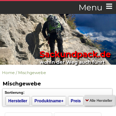
Menu
Sackundpack.de
wohin der Weg auch führt
Home
/
Mischgewebe
Mischgewebe
Sortierung:
Hersteller
Produktname+
Preis