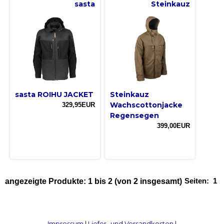
sasta
Steinkauz
sasta ROIHU JACKET
Steinkauz
Wachscottonjacke
329,95EUR
Regensegen
399,00EUR
Seiten:
1
angezeigte Produkte:
1
bis
2
(von
2
insgesamt)
Impressum
|
Liefer- und Versandkosten
|