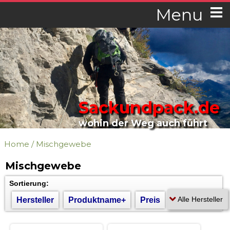
Menu
Sackundpack.de
wohin der Weg auch führt
Home
/
Mischgewebe
Mischgewebe
Sortierung:
Hersteller
Produktname+
Preis