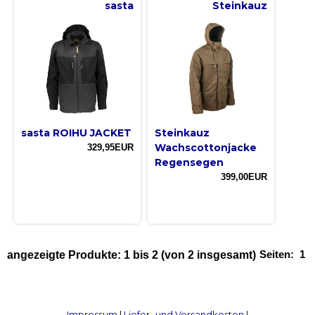
sasta
Steinkauz
sasta ROIHU JACKET
Steinkauz
Wachscottonjacke
329,95EUR
Regensegen
399,00EUR
Seiten:
1
angezeigte Produkte:
1
bis
2
(von
2
insgesamt)
Impressum
|
Liefer- und Versandkosten
|