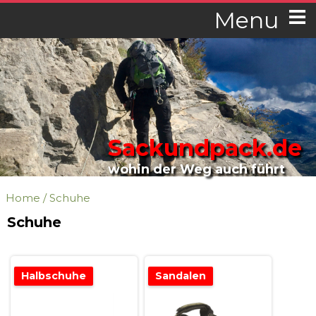
Menu
Sackundpack.de
wohin der Weg auch führt
Home
/
Schuhe
Schuhe
Halbschuhe
Sandalen