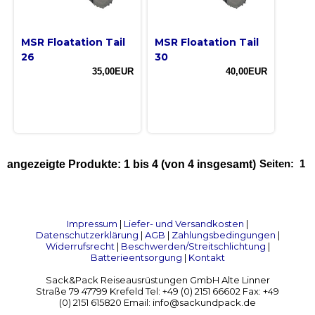
MSR Floatation Tail
MSR Floatation Tail
26
30
35,00EUR
40,00EUR
Seiten:
1
angezeigte Produkte:
1
bis
4
(von
4
insgesamt)
Impressum
|
Liefer- und Versandkosten
|
Datenschutzerklärung
|
AGB
|
Zahlungsbedingungen
|
Widerrufsrecht
|
Beschwerden/Streitschlichtung
|
Batterieentsorgung
|
Kontakt
Sack&Pack Reiseausrüstungen GmbH Alte Linner
Straße 79 47799 Krefeld Tel: +49 (0) 2151 66602 Fax: +49
(0) 2151 615820 Email: info@sackundpack.de