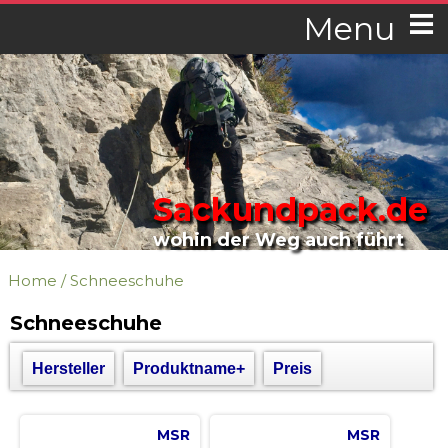
Menu
Sackundpack.de
wohin der Weg auch führt
Home
/
Schneeschuhe
Schneeschuhe
Hersteller
Produktname+
Preis
MSR
MSR