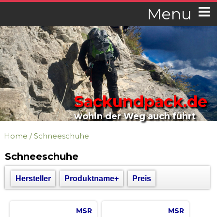
Menu
Sackundpack.de
wohin der Weg auch führt
Home
/
Schneeschuhe
Schneeschuhe
Hersteller
Produktname+
Preis
MSR
MSR