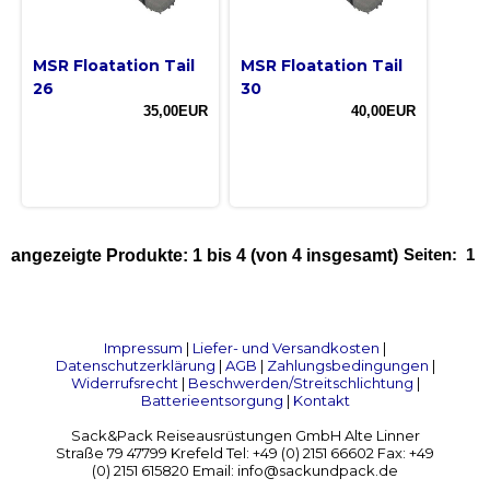
MSR Floatation Tail
MSR Floatation Tail
26
30
35,00EUR
40,00EUR
Seiten:
1
angezeigte Produkte:
1
bis
4
(von
4
insgesamt)
Impressum
|
Liefer- und Versandkosten
|
Datenschutzerklärung
|
AGB
|
Zahlungsbedingungen
|
Widerrufsrecht
|
Beschwerden/Streitschlichtung
|
Batterieentsorgung
|
Kontakt
Sack&Pack Reiseausrüstungen GmbH Alte Linner
Straße 79 47799 Krefeld Tel: +49 (0) 2151 66602 Fax: +49
(0) 2151 615820 Email: info@sackundpack.de