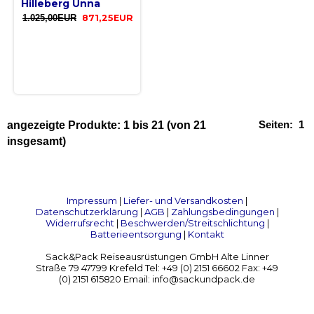
Hilleberg Unna
1.025,00EUR
871,25EUR
Seiten:
1
angezeigte Produkte:
1
bis
21
(von
21
insgesamt)
Impressum
|
Liefer- und Versandkosten
|
Datenschutzerklärung
|
AGB
|
Zahlungsbedingungen
|
Widerrufsrecht
|
Beschwerden/Streitschlichtung
|
Batterieentsorgung
|
Kontakt
Sack&Pack Reiseausrüstungen GmbH Alte Linner
Straße 79 47799 Krefeld Tel: +49 (0) 2151 66602 Fax: +49
(0) 2151 615820 Email: info@sackundpack.de