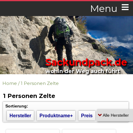
Menu
Sackundpack.de
wohin der Weg auch führt
Home
/
1 Personen Zelte
1 Personen Zelte
Sortierung:
Hersteller
Produktname+
Preis