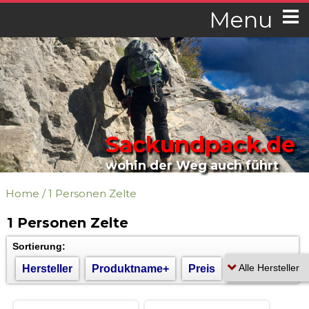
Menu
Sackundpack.de
wohin der Weg auch führt
Home
/
1 Personen Zelte
1 Personen Zelte
Sortierung:
Hersteller
Produktname+
Preis