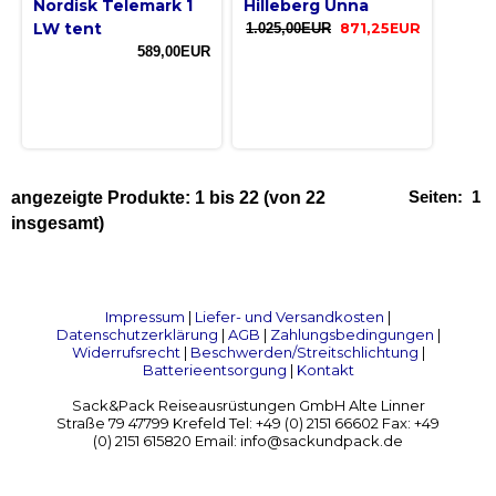
Nordisk Telemark 1
Hilleberg Unna
LW tent
1.025,00EUR
871,25EUR
589,00EUR
Seiten:
1
angezeigte Produkte:
1
bis
22
(von
22
insgesamt)
Impressum
|
Liefer- und Versandkosten
|
Datenschutzerklärung
|
AGB
|
Zahlungsbedingungen
|
Widerrufsrecht
|
Beschwerden/Streitschlichtung
|
Batterieentsorgung
|
Kontakt
Sack&Pack Reiseausrüstungen GmbH Alte Linner
Straße 79 47799 Krefeld Tel: +49 (0) 2151 66602 Fax: +49
(0) 2151 615820 Email: info@sackundpack.de