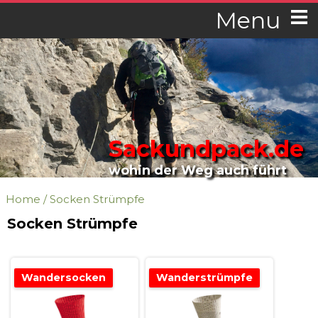
Menu
Sackundpack.de
wohin der Weg auch führt
Home
/
Socken Strümpfe
Socken Strümpfe
Wandersocken
Wanderstrümpfe