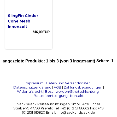
SlingFin Cinder
Cone Mesh
Innenzelt
346,00EUR
Seiten:
1
angezeigte Produkte:
1
bis
3
(von
3
insgesamt)
Impressum
|
Liefer- und Versandkosten
|
Datenschutzerklärung
|
AGB
|
Zahlungsbedingungen
|
Widerrufsrecht
|
Beschwerden/Streitschlichtung
|
Batterieentsorgung
|
Kontakt
Sack&Pack Reiseausrüstungen GmbH Alte Linner
Straße 79 47799 Krefeld Tel: +49 (0) 2151 66602 Fax: +49
(0) 2151 615820 Email: info@sackundpack.de