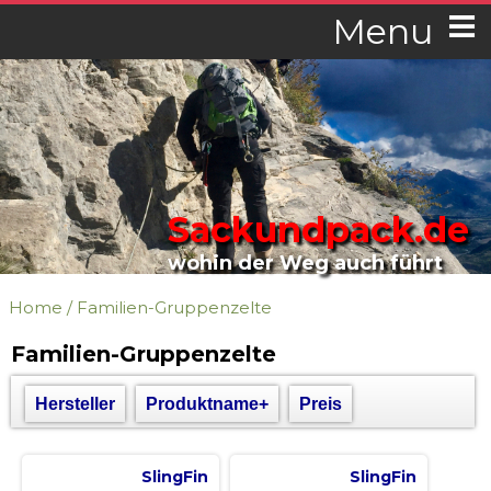
Menu
Sackundpack.de
wohin der Weg auch führt
Home
/
Familien-Gruppenzelte
Familien-Gruppenzelte
Hersteller
Produktname+
Preis
SlingFin
SlingFin