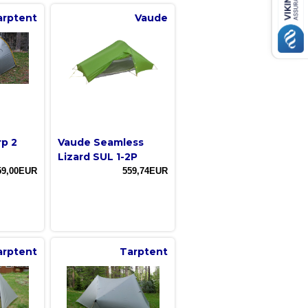
arptent
Vaude
rp 2
Vaude Seamless
Lizard SUL 1-2P
59,00EUR
559,74EUR
arptent
Tarptent