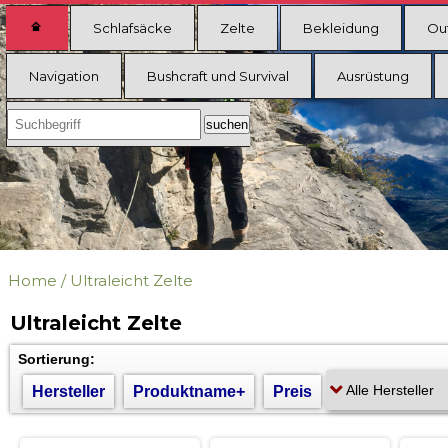
Schlafsäcke
Zelte
Bekleidung
Ou
Navigation
Bushcraft und Survival
Ausrüstung
Home
/
Ultraleicht Zelte
Ultraleicht Zelte
Sortierung:
Hersteller
Produktname+
Preis