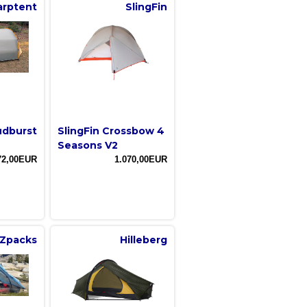
arptent
SlingFin
udburst
SlingFin Crossbow 4
Seasons V2
72,00EUR
1.070,00EUR
Zpacks
Hilleberg