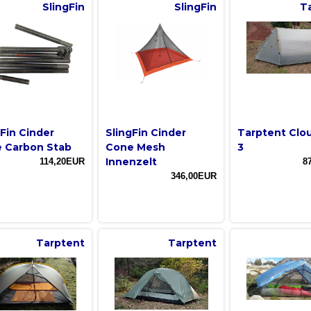
SlingFin
SlingFin
T
gFin Cinder
SlingFin Cinder
Tarptent Clo
 Carbon Stab
Cone Mesh
3
Innenzelt
114,20EUR
8
346,00EUR
Tarptent
Tarptent