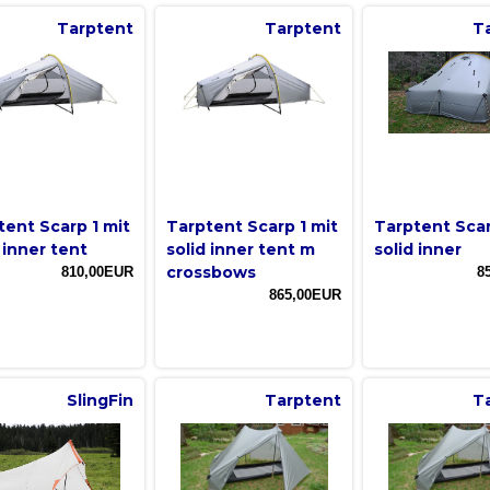
Tarptent
Tarptent
T
tent Scarp 1 mit
Tarptent Scarp 1 mit
Tarptent Sca
 inner tent
solid inner tent m
solid inner
crossbows
810,00EUR
8
865,00EUR
SlingFin
Tarptent
T