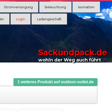
Stromversorgung
Beleuchtung
Isomatten
ler
Login
Ladengeschäft
Sackundpack.de
wohin der Weg auch führt
1 weiteres Produkt auf outdoor-outlet.de