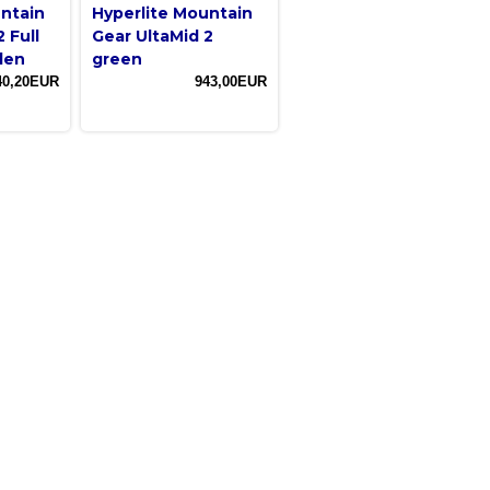
untain
Hyperlite Mountain
 Full
Gear UltaMid 2
den
green
40,20EUR
943,00EUR