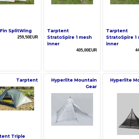
gFin SplitWing
Tarptent
Tarptent
StratoSpire 1 mesh
StratoSpire 1 
259,50EUR
inner
inner
405,00EUR
4
Tarptent
Hyperlite Mountain
Hyperlite M
Gear
tent Triple