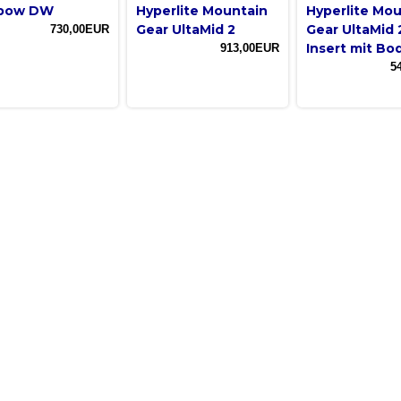
nbow DW
Hyperlite Mountain
Hyperlite Mo
Gear UltaMid 2
Gear UltaMid 2
730,00EUR
Insert mit Bo
913,00EUR
5