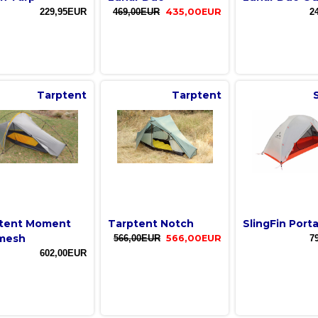
229,95EUR
469,00EUR
435,00EUR
2
Tarptent
Tarptent
tent Moment
Tarptent Notch
SlingFin Porta
mesh
566,00EUR
566,00EUR
7
602,00EUR