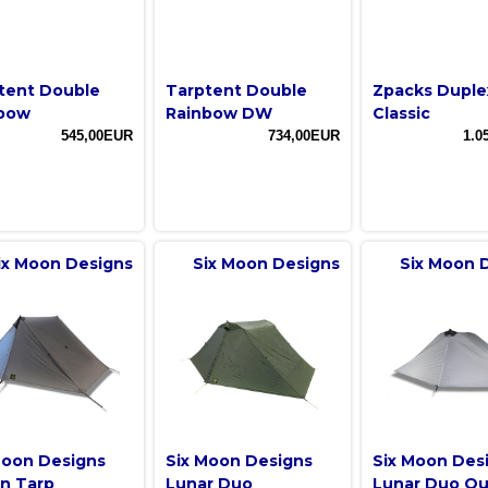
tent Double
Tarptent Double
Zpacks Duple
bow
Rainbow DW
Classic
545,00EUR
734,00EUR
1.0
ix Moon Designs
Six Moon Designs
Six Moon 
Moon Designs
Six Moon Designs
Six Moon Des
n Tarp
Lunar Duo
Lunar Duo Out