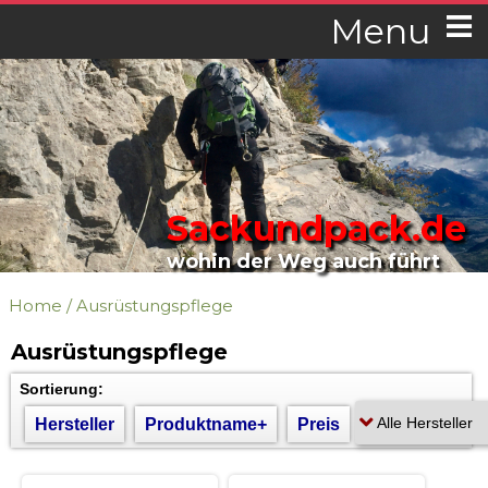
Menu
Sackundpack.de
wohin der Weg auch führt
Home
/
Ausrüstungspflege
Ausrüstungspflege
Sortierung:
Hersteller
Produktname+
Preis