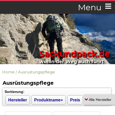
Menu
Sackundpack.de
wohin der Weg auch führt
Home
/
Ausrüstungspflege
Ausrüstungspflege
Sortierung:
Hersteller
Produktname+
Preis