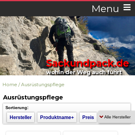
Menu
Sackundpack.de
wohin der Weg auch führt
Home
/
Ausrüstungspflege
Ausrüstungspflege
Sortierung:
Hersteller
Produktname+
Preis