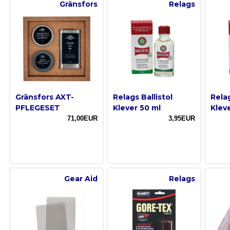
Gränsfors
Relags
Gränsfors AXT-
Relags Ballistol
Relag
PFLEGESET
Klever 50 ml
Klev
71,00EUR
3,95EUR
Gear Aid
Relags