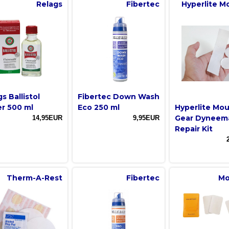
Relags
Fibertec
Hyperlite M
s Ballistol
Fibertec Down Wash
er 500 ml
Eco 250 ml
Hyperlite Mo
Gear Dyneem
14,95EUR
9,95EUR
Repair Kit
Therm-A-Rest
Fibertec
Mo