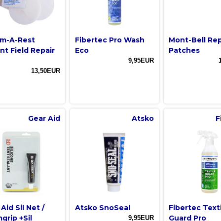
m-A-Rest
Fibertec Pro Wash
Mont-Bell Rep
nt Field Repair
Eco
Patches
9,95EUR
13,50EUR
Gear Aid
Atsko
F
Aid Sil Net /
Atsko SnoSeal
Fibertec Text
grip +Sil
Guard Pro
9,95EUR