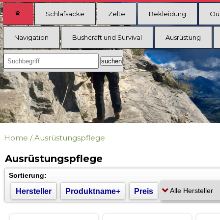
Schlafsäcke
Zelte
Bekleidung
Ou
Navigation
Bushcraft und Survival
Ausrüstung
Home
/
Ausrüstungspflege
Ausrüstungspflege
Sortierung:
Hersteller
Produktname+
Preis