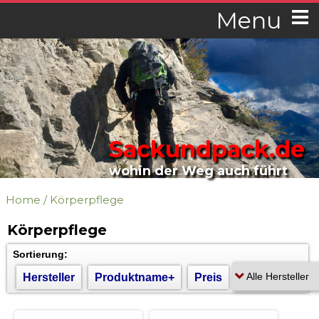
Menu
Sackundpack.de
wohin der Weg auch führt
Home
/
Körperpflege
Körperpflege
Sortierung:
Hersteller
Produktname+
Preis