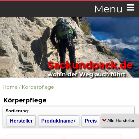
Menu
Sackundpack.de
wohin der Weg auch führt
Home
/
Körperpflege
Körperpflege
Sortierung:
Hersteller
Produktname+
Preis