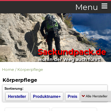
Menu
Sackundpack.de
wohin der Weg auch führt
Home
/
Körperpflege
Körperpflege
Sortierung:
Hersteller
Produktname+
Preis