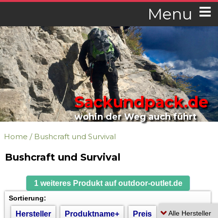
Menu
Sackundpack.de
wohin der Weg auch führt
Home
/
Bushcraft und Survival
Bushcraft und Survival
1 weiteres Produkt auf outdoor-outlet.de
Sortierung:
Hersteller
Produktname+
Preis