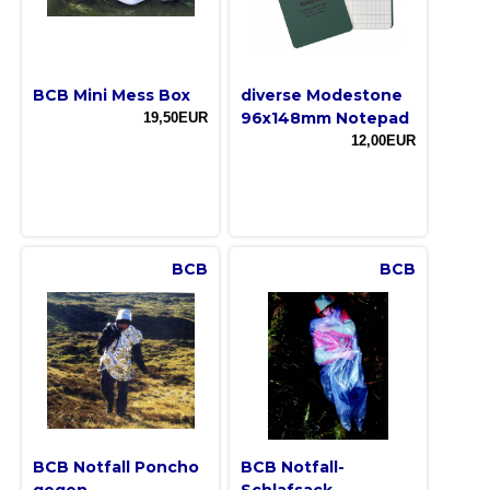
BCB Mini Mess Box
diverse Modestone
96x148mm Notepad
19,50EUR
12,00EUR
BCB
BCB
BCB Notfall Poncho
BCB Notfall-
gegen
Schlafsack