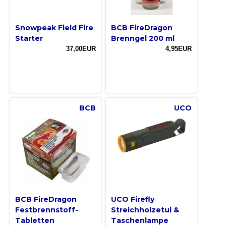
Snowpeak Field Fire
BCB FireDragon
Starter
Brenngel 200 ml
37,00EUR
4,95EUR
BCB
UCO
BCB FireDragon
UCO Firefly
Festbrennstoff-
Streichholzetui &
Tabletten
Taschenlampe