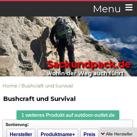
Menu
Sackundpack.de
wohin der Weg auch führt
Home
/
Bushcraft und Survival
Bushcraft und Survival
1 weiteres Produkt auf outdoor-outlet.de
Sortierung:
Hersteller
Produktname+
Preis