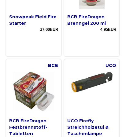
Snowpeak Field Fire
BCB FireDragon
Starter
Brenngel 200 ml
37,00EUR
4,95EUR
BCB
UCO
BCB FireDragon
UCO Firefly
Festbrennstoff-
Streichholzetui &
Tabletten
Taschenlampe