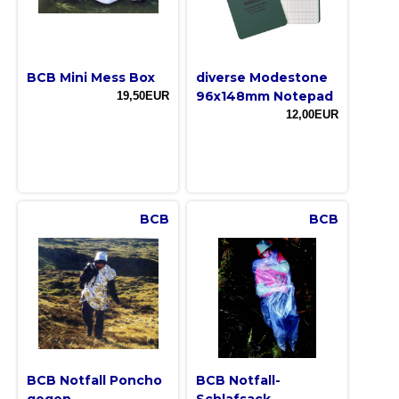
BCB Mini Mess Box
diverse Modestone
96x148mm Notepad
19,50EUR
12,00EUR
BCB
BCB
BCB Notfall Poncho
BCB Notfall-
gegen
Schlafsack