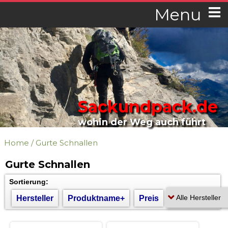
Menu
Sackundpack.de
wohin der Weg auch führt
Home
/
Gurte Schnallen
Gurte Schnallen
Sortierung:
Hersteller
Produktname+
Preis