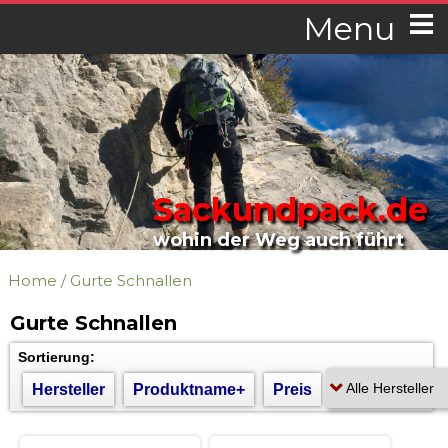
Menu
Sackundpack.de
wohin der Weg auch führt
Home
/
Gurte Schnallen
Gurte Schnallen
Sortierung:
Hersteller
Produktname+
Preis