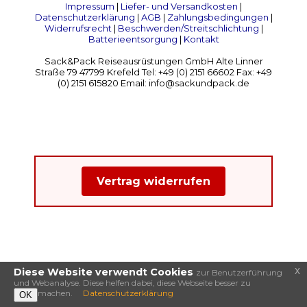
Impressum
|
Liefer- und Versandkosten
|
Datenschutzerklärung
|
AGB
|
Zahlungsbedingungen
|
Widerrufsrecht
|
Beschwerden/Streitschlichtung
|
Batterieentsorgung
|
Kontakt
Sack&Pack Reiseausrüstungen GmbH Alte Linner
Straße 79 47799 Krefeld Tel: +49 (0) 2151 66602 Fax: +49
(0) 2151 615820 Email: info@sackundpack.de
Vertrag widerrufen
x
Diese Website verwendt Cookies
zur Benutzerführung
und Webanalyse. Diese helfen dabei, diese Webseite besser zu
machen.
Datenschutzerklärung
OK