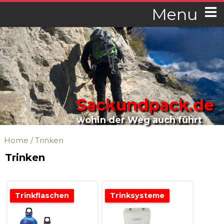
Menu
Sackundpack.de
wohin der Weg auch führt
Home
/
Trinken
Trinken
Trinkflaschen
Trinksysteme