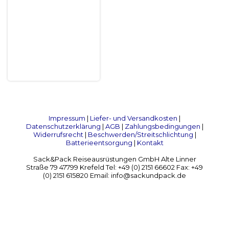
Impressum
|
Liefer- und Versandkosten
|
Datenschutzerklärung
|
AGB
|
Zahlungsbedingungen
|
Widerrufsrecht
|
Beschwerden/Streitschlichtung
|
Batterieentsorgung
|
Kontakt
Sack&Pack Reiseausrüstungen GmbH Alte Linner
Straße 79 47799 Krefeld Tel: +49 (0) 2151 66602 Fax: +49
(0) 2151 615820 Email: info@sackundpack.de